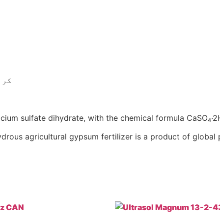
کرن
ium sulfate dihydrate, with the chemical formula CaSO₄·2H₂O
rous agricultural gypsum fertilizer is a product of global p