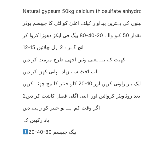
Natural gypsum 50kg calcium thiosulfate anhydrou
نوں کی بہترین پیداوار کیلئے اعلیٰ کوالٹی کا جیپسم پوڈر
 ایکڑ دھوڑا کروا کر
12-15 انچ گہرے 2 ہل چلائیں
کھیت کے بنے یعنی وٹیں اچھی طرح مرمت کر دیں
اب 1فٹ سے زیادہ پانی کھڑا کر دیں
2بعد روٹاویٹر کروائیں اور اپنی اگلی فصل کاشت کر دیں
اگر وقت کم ہے تو جنتر کو رہنے دیں
یاد رکھیں کہ
20-40-80 بیگ جیپسم