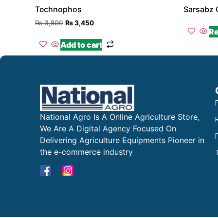
Technophos
Sarsabz
₨
3,800
₨
3,450
Re
Add to cart
National Agro Is A Online Agriculture Store,
We Are A Digital Agency Focused On
Delivering Agriculture Equipments Pioneer in
the e-commerce industry