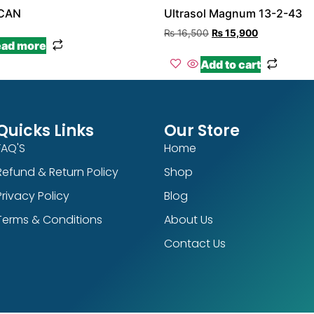
 CAN
Ultrasol Magnum 13-2-43
₨
16,500
₨
15,900
ad more
Add to cart
Quicks Links
Our Store
FAQ'S
Home
Refund & Return Policy
Shop
Privacy Policy
Blog
Terms & Conditions
About Us
Contact Us