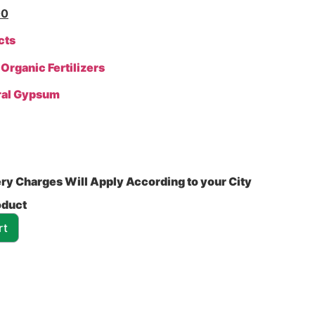
0
cts
>
Organic Fertilizers
ral Gypsum
ry Charges Will Apply According to your City
oduct
rt