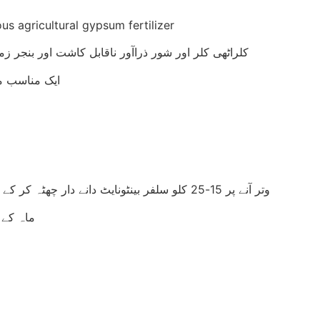
s agricultural gypsum fertilizer
کلراٹھی کلر اور شور ذراآور ناقابل کاشت اور بنجر زمی
ایک مناسب مقدار 50 کلو والے 20-40-80 بیگ فی
وتر آنے پر 15-25 کلو سلفر بینٹونایٹ دانے دار چھٹہ کر کے ایک بار راونی کریں اور 10-20 کلو جنتر کا بیج چھٹہ کریں
ماہ کے 