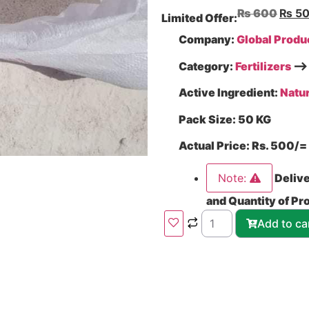
₨
600
₨
50
Limited Offer:
Company:
Global Produ
Category:
Fertilizers
–
Active Ingredient:
Natu
Pack Size:
50 KG
Actual Price:
Rs. 500/=
Note:
Delive
and Quantity of Pr
Add to ca