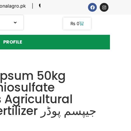
agro.pk |
SARGODHA, LAHORE
₨
0
PROFILE
ypsum 50kg
iosulfate
Agricultural
Gypsum Fertilizer جیپسم پوڈر